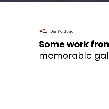
Our Portfolio
Some work fro
memorable gall