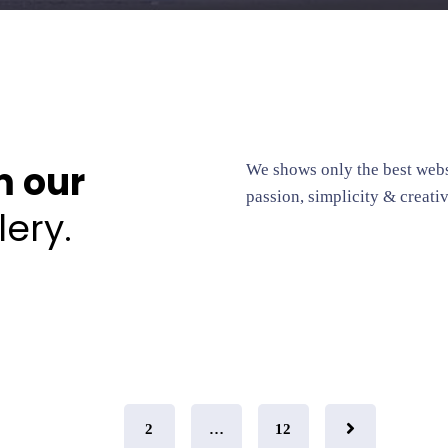
m our
We shows only the best websi
passion, simplicity & creativ
ery.
1
2
…
12