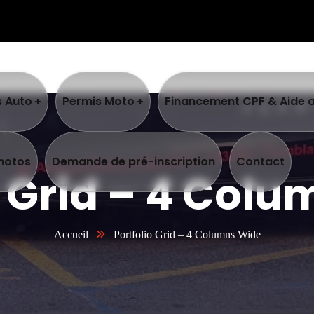
s Auto
Permis Moto
Financement CPF & Aide 
photos
Demande de pré-inscription
Contact
o Grid – 4 Col
Accueil
Portfolio Grid – 4 Columns Wide