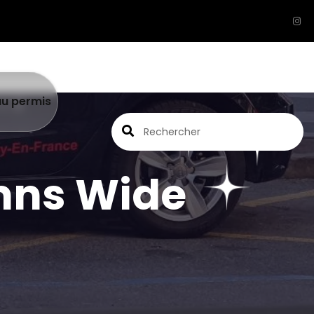
au permis
umns Wide