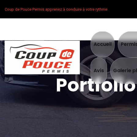
Coup de Pouce Permis apprenez à conduire à votre rythme.
Accueil
Permi
Avis
Galerie 
Portfoli