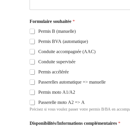
é
l
é
p
Formulaire souhaitée
*
h
o
Permis B (manuelle)
n
e
Permis BVA (automatique)
*
Conduite accompagnée (AAC)
Conduite supervisée
Permis accélérée
Passerelles automatique => manuelle
Permis moto A1/A2
Passerelle moto A2 => A
Précisez si vous voulez passer votre permis B/BA en accompag
Disponibilités/Informations complémentaires
*