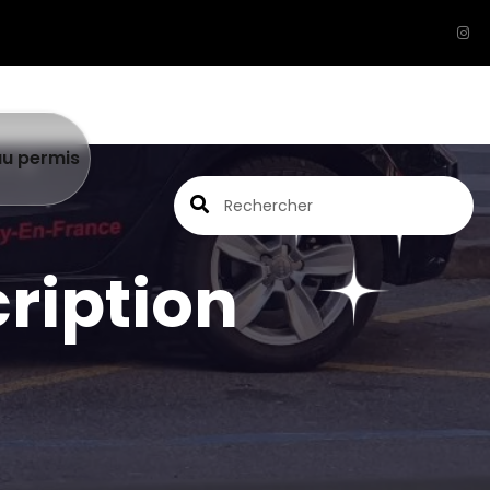
au permis
ription