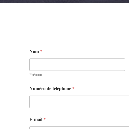
Nom
*
Prénom
Numéro de téléphone
*
d
E-mail
*
e
t