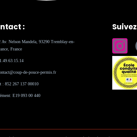
ntact :
Suive
2 Av. Nelson Mandela, 93290 Tremblay-en-
ance, France
1.49.63.15.14
ontact@coup-de-pouce-permis.fr
et : 852 267 137 00010
ément: E19 093 00 440