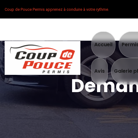
Coup de Pouce Permis apprenez à conduire à votre rythme.
Accueil
Permi
Avis
Galerie 
Demand