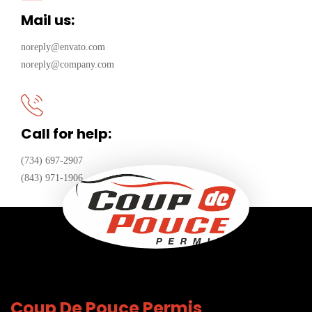
Mail us:
noreply@envato.com
noreply@company.com
Call for help:
(734) 697-2907
(843) 971-1906
Coup De Pouce Permis