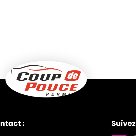
ntact :
Suive